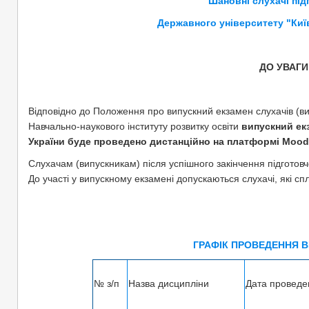
Шановні слухачі під
Державного університету "Київ
ДО УВАГИ
Відповідно до Положення про випускний екзамен слухачів (вип
Навчально-наукового інституту розвитку освіти
випускний ек
України буде проведено дистанційно на платформі
Mood
Слухачам (випускникам) після успішного закінчення підготовч
До участі у випускному екзамені допускаються слухачі, які сп
ГРАФІК ПРОВЕДЕННЯ 
№ з/п
Назва дисципліни
Дата проведе