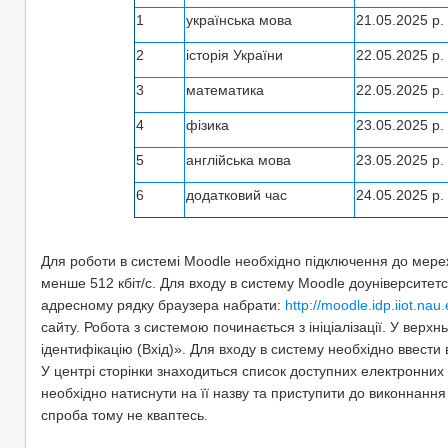
1
українська мова
21.05.2025 р.
2
історія України
22.05.2025 р.
3
математика
22.05.2025 р.
4
фізика
23.05.2025 р.
5
англійська мова
23.05.2025 р.
6
додатковий час
24.05.2025 р.
Для роботи в системі Moodle необхідно підключення до мере
менше 512 кбіт/c. Для входу в систему Moodle доуніверситетсь
адресному рядку браузера набрати:
http://moodle.idp.iiot.nau
сайту. Робота з системою починається з ініціалізації. У вер
ідентифікацію (Вхід)». Для вхoду в систему необхідно ввест
У центрі сторінки знаходиться список доступних електронних 
необхідно натиснути на її назву та приступити до виконнання 
спроба тому не кваптесь.